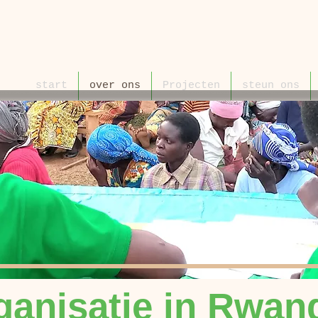
start
over ons
Projecten
steun ons
ganisatie in Rwan