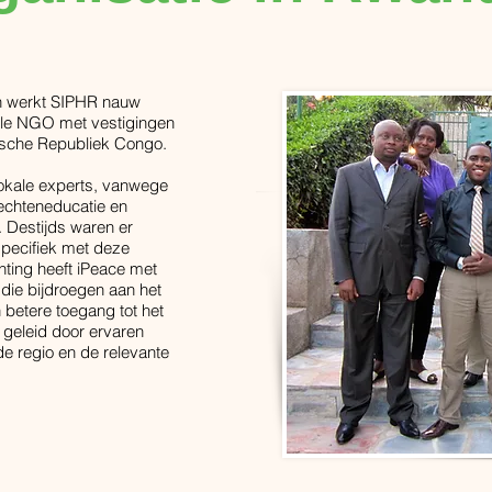
en werkt SIPHR nauw
ale NGO met vestigingen
ische Republiek Congo.
lokale experts, vanwege
echteneducatie en
 Destijds waren er
specifiek met deze
hting heeft iPeace met
die bijdroegen aan het
 betere toegang tot het
 geleid door ervaren
e regio en de relevante