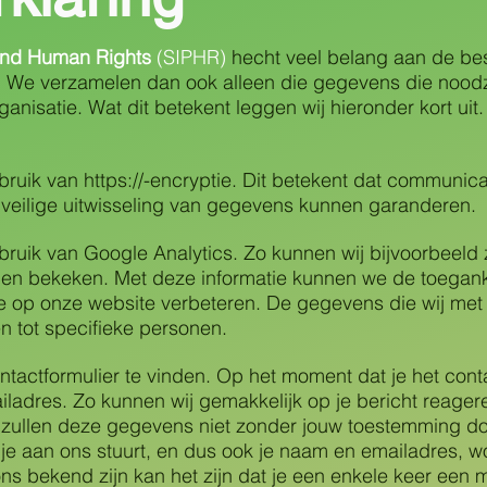
e and Human Rights
(SIPHR)
hecht veel belang aan de be
We verzamelen dan ook alleen die gegevens die noodzak
anisatie. Wat dit betekent leggen wij hieronder kort uit
uik van https://-encryptie. Dit betekent dat communica
en veilige uitwisseling van gegevens kunnen garanderen.
ruik van Google Analytics. Zo kunnen wij bijvoorbeeld 
en bekeken. Met deze informatie kunnen we de toegank
ie op onze website verbeteren. De gegevens die wij met
den tot specifieke personen.
tactformulier te vinden. Op het moment dat je het contac
iladres. Zo kunnen wij gemakkelijk op je bericht reage
ij zullen deze gegevens niet zonder jouw toestemming d
 je aan ons stuurt, en dus ook je naam en emailadres, 
s bekend zijn kan het zijn dat je een enkele keer een ma