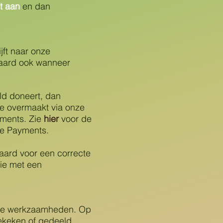
t aan
en dan
ijft naar onze
raard ook wanneer
d doneert, dan
tie overmaakt via onze
yments. Zie
hier
voor de
llie Payments.
waard voor een correcte
tie met een
onze werkzaamheden. Op
ekeken of gedeeld.