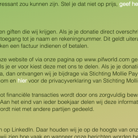
ressant zou kunnen zijn. Stel je dat niet op prijs,
geef he
en giften die wij krijgen. Als je je donatie direct overschr
toegang tot je naam en rekeningnummer. Dit geldt uite
ken een factuur indienen of betalen.
nze website of via onze pagina op
www.pifworld.com
gel
s je er voor kiest deze met ons te delen. Als je je dona
a, dan ontvangen wij je bijdrage via Stichting Mollie Pa
.com en
hier
voor de privacyverklaring van Stichting Mo
 tot financiële transacties wordt door ons zorgvuldig be
Aan het eind van ieder boekjaar delen wij deze informa
ordt niet met andere partijen gedeeld.
en op LinkedIn. Daar houden wij je op de hoogte van 
wij zien hoe vaak en wanneer onze berichten worden b