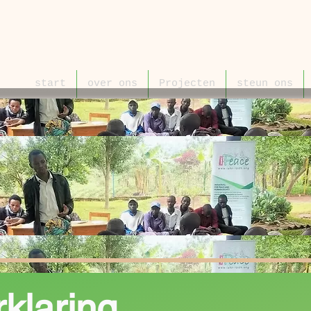
start
over ons
Projecten
steun ons
klaring